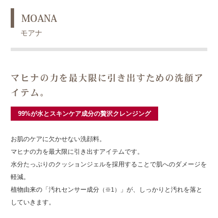
あ
い
MOANA
さ
モアナ
つ
会
社
概
マヒナの力を最大限に引き出すための洗顔ア
要
イテム。
お
99%が水とスキンケア成分の贅沢クレンジング
知
ら
せ
お肌のケアに欠かせない洗顔料。
一
覧
マヒナの力を最大限に引き出すアイテムです。
水分たっぷりのクッションジェルを採用することで肌へのダメージを
お
軽減。
問
植物由来の「汚れセンサー成分
」が、しっかりと汚れを落と
（※1）
い
合
していきます。
わ