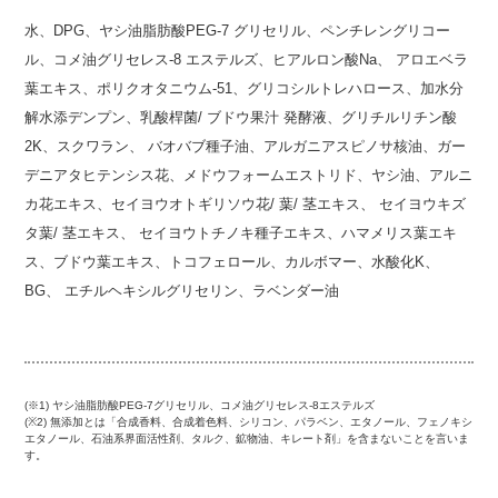
水、DPG、ヤシ油脂肪酸PEG-7 グリセリル、ペンチレングリコー
ル、コメ油グリセレス-8 エステルズ、ヒアルロン酸Na、 アロエベラ
葉エキス、ポリクオタニウム-51、グリコシルトレハロース、加水分
解水添デンプン、乳酸桿菌/ ブドウ果汁 発酵液、グリチルリチン酸
2K、スクワラン、 バオバブ種子油、アルガニアスピノサ核油、ガー
デニアタヒテンシス花、メドウフォームエストリド、ヤシ油、アルニ
カ花エキス、セイヨウオトギリソウ花/ 葉/ 茎エキス、 セイヨウキズ
タ葉/ 茎エキス、 セイヨウトチノキ種子エキス、ハマメリス葉エキ
ス、ブドウ葉エキス、トコフェロール、カルボマー、水酸化K、
BG、 エチルヘキシルグリセリン、ラベンダー油
(※1) ヤシ油脂肪酸PEG-7グリセリル、コメ油グリセレス-8エステルズ
(※2) 無添加とは「合成香料、合成着色料、シリコン、パラベン、エタノール、フェノキシ
エタノール、石油系界面活性剤、タルク、鉱物油、キレート剤」を含まないことを言いま
す。