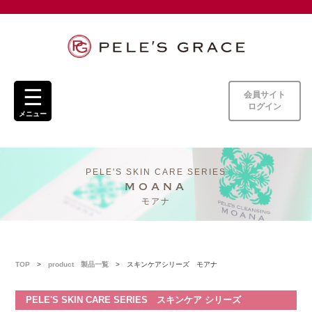
ト
ッ
プ
ペ
ー
ジ
☰
会員サイト
ログイン
ペ
メニュー
レ・
グ
レ
イ
PELE'S SKIN CARE SERIES
ス
moana
と
は
モアナ
製
品
一
TOP
>
product 製品一覧
> スキンケアシリーズ モアナ
覧
PELE'S SKIN CARE SERIES スキンケア シリーズ
ご