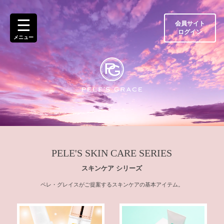
ト
☰
ッ
会員サイト
プ
ログイン
メニュー
ペ
ー
ジ
ペ
レ・
グ
レ
イ
ス
と
は
PELE'S SKIN CARE SERIES
スキンケア シリーズ
製
品
ペレ・グレイスがご提案するスキンケアの基本アイテム。
一
覧
ご