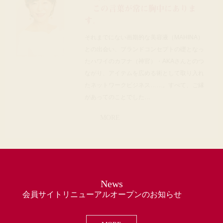
この言葉が常に胸中にありま
す。
それまでにない画期的な美容液（MAHINA）
との出会い、ブランドコンセプトの礎となっ
たハワイのカフナ（神官）・AKAさんとのつ
ながり、アイテムを広める術として取り入れ
たネットワークビジネス……。すべて、ご縁
があってのことでした…
MORE
News
会員サイトリニューアルオープンのお知らせ