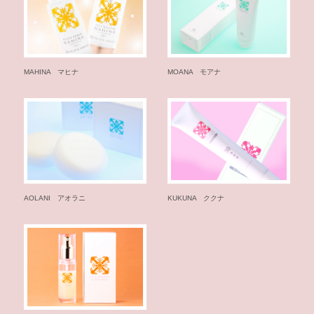
あ
い
さ
つ
MAHINA マヒナ
MOANA モアナ
会
社
概
要
お
知
ら
せ
AOLANI アオラニ
KUKUNA ククナ
一
覧
お
問
い
合
わ